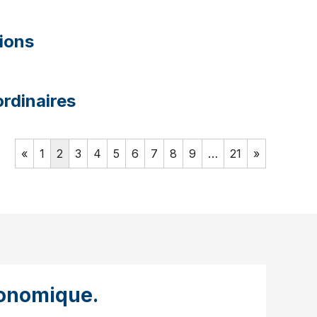
tions
rdinaires
«
1
2
3
4
5
6
7
8
9
…
21
»
onomique.