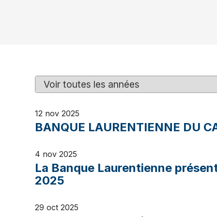
Y
M
e
o
a
t
12 nov 2025
r
s
BANQUE LAURENTIENNE DU CA
c
l
é
4 nov 2025
La Banque Laurentienne présente
2025
29 oct 2025