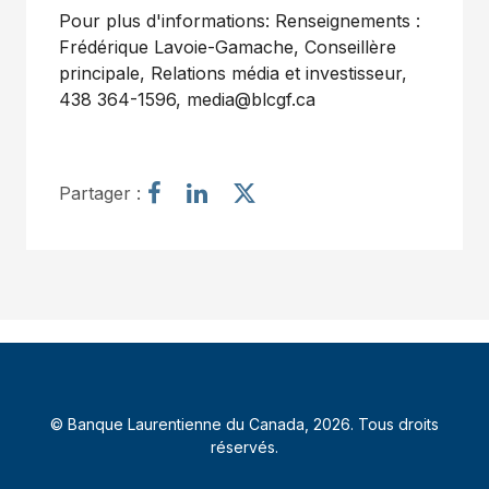
Pour plus d'informations: Renseignements :
Frédérique Lavoie-Gamache, Conseillère
principale, Relations média et investisseur,
438 364-1596, media@blcgf.ca
P
P
P
Partager :
a
a
a
r
r
r
t
t
t
a
a
a
g
g
g
e
e
e
r
r
r
l
l
l
’
’
’
© Banque Laurentienne du Canada, 2026. Tous droits
a
a
a
réservés.
r
r
r
t
t
t