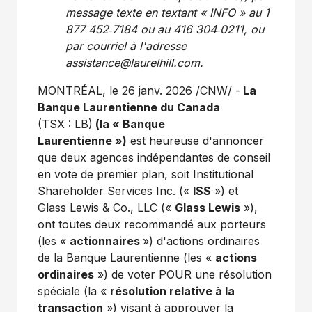
message texte en textant « INFO » au 1
877 452‑7184 ou au 416 304‑0211, ou
par courriel à l'adresse
assistance@laurelhill.com
.
MONTRÉAL
,
le 26 janv. 2026
/CNW/ -
La
Banque Laurentienne du
Canada
(TSX : LB)
(la « Banque
Laurentienne »)
est heureuse d'annoncer
que deux agences indépendantes de conseil
en vote de premier plan, soit Institutional
Shareholder Services Inc. («
ISS
») et
Glass Lewis & Co., LLC («
Glass Lewis
»),
ont toutes deux recommandé aux porteurs
(les «
actionnaires
») d'actions ordinaires
de la Banque Laurentienne (les «
actions
ordinaires
») de voter POUR une résolution
spéciale (la «
résolution relative à la
transaction
») visant à approuver la