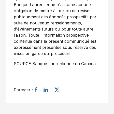
Banque Laurentienne n'assume aucune
obligation de mettre à jour ou de réviser
publiquement des énoncés prospectifs par
suite de nouveaux renseignements,
d'événements futurs ou pour toute autre
raison. Toute l'information prospective
contenue dans le présent communiqué est
expressément présentée sous réserve des
mises en garde qui précèdent.
SOURCE Banque Laurentienne du
Canada
P
P
P
Partager :
a
a
a
r
r
r
t
t
t
a
a
a