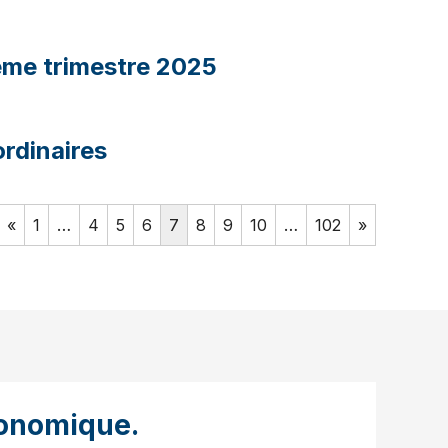
ième trimestre 2025
rdinaires
«
1
…
4
5
6
7
8
9
10
…
102
»
onomique.