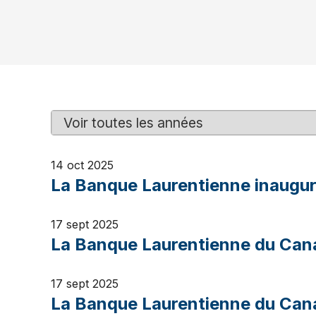
Y
M
e
o
a
t
14 oct 2025
r
s
La Banque Laurentienne inaugur
c
l
é
17 sept 2025
La Banque Laurentienne du Cana
17 sept 2025
La Banque Laurentienne du Cana