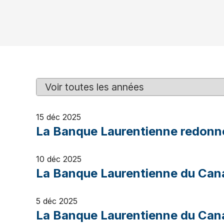
Y
M
e
o
a
t
15 déc 2025
r
s
La Banque Laurentienne redonne 
c
l
é
10 déc 2025
La Banque Laurentienne du Cana
5 déc 2025
La Banque Laurentienne du Cana