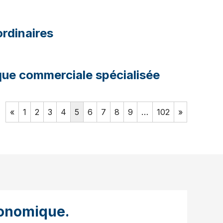
rdinaires
que commerciale spécialisée
«
1
2
3
4
5
6
7
8
9
…
102
»
onomique.