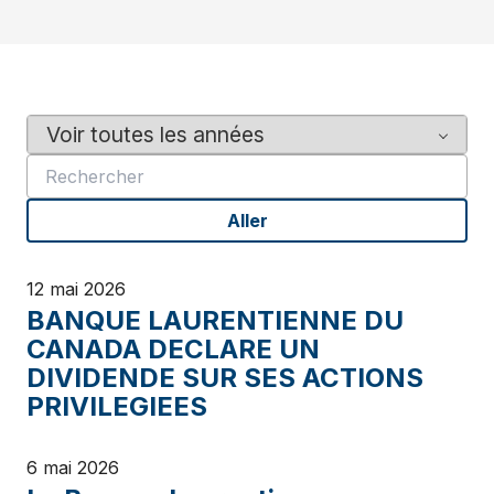
Y
M
e
o
a
t
r
s
Aller
c
l
é
12 mai 2026
BANQUE LAURENTIENNE DU
CANADA DECLARE UN
DIVIDENDE SUR SES ACTIONS
PRIVILEGIEES
6 mai 2026