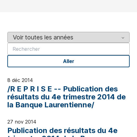
Y
M
e
o
a
t
r
s
Aller
c
l
é
8 déc 2014
/R E P R I S E -- Publication des
résultats du 4e trimestre 2014 de
la Banque Laurentienne/
27 nov 2014
Publication des résultats du 4e