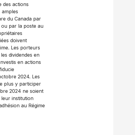
e des actions
s amples
are du Canada par
ou par la poste au
priétaires
giées doivent
gime. Les porteurs
 les dividendes en
nvestis en actions
fiducie
octobre 2024. Les
e plus y participer
mbre 2024 ne soient
eur institution
r adhésion au Régime