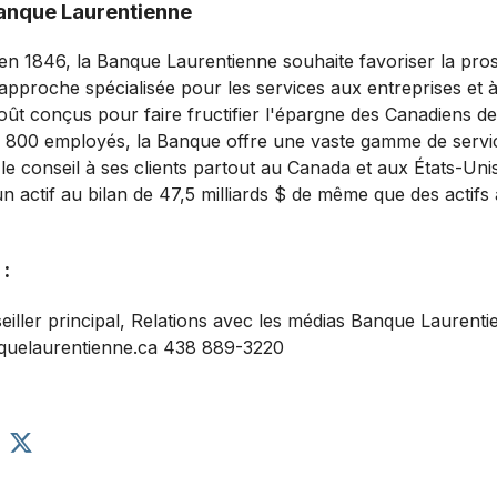
Banque Laurentienne
n 1846, la Banque Laurentienne souhaite favoriser la prosp
 approche spécialisée pour les services aux entreprises et 
coût conçus pour faire fructifier l'épargne des Canadiens d
 800 employés, la Banque offre une vaste gamme de service
 le conseil à ses clients partout au Canada et aux États-Un
n actif au bilan de 47,5 milliards $ de même que des actifs 
:
iller principal, Relations avec les médias Banque Laurent
quelaurentienne.ca 438 889-3220
P
a
r