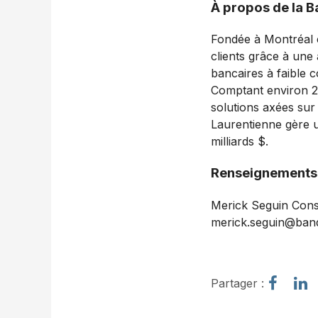
À propos de la 
Fondée à Montréal e
clients grâce à une
bancaires à faible 
Comptant environ 2
solutions axées sur
Laurentienne gère u
milliards $.
Renseignements 
Merick Seguin Conse
merick.seguin@ban
P
P
Partager :
a
a
r
r