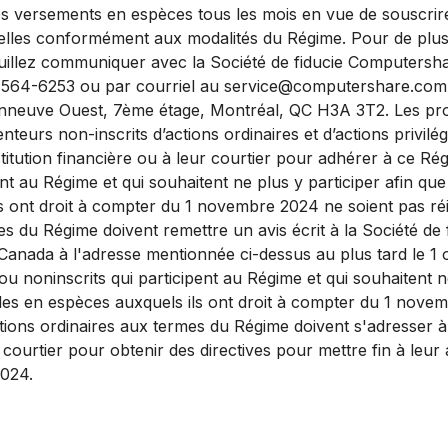
es versements en espèces tous les mois en vue de souscrir
nelles conformément aux modalités du Régime. Pour de plu
uillez communiquer avec la Société de fiducie Computersh
 564-6253 ou par courriel au service@computershare.com 
nneuve Ouest, 7ème étage, Montréal, QC H3A 3T2. Les pro
enteurs non-inscrits d’actions ordinaires et d’actions privilé
stitution financière ou à leur courtier pour adhérer à ce Ré
pent au Régime et qui souhaitent ne plus y participer afin que
s ont droit à compter du 1 novembre 2024 ne soient pas réi
s du Régime doivent remettre un avis écrit à la Société de 
nada à l'adresse mentionnée ci-dessus au plus tard le 1 
ou noninscrits qui participent au Régime et qui souhaitent n
ndes en espèces auxquels ils ont droit à compter du 1 nove
tions ordinaires aux termes du Régime doivent s'adresser à l
r courtier pour obtenir des directives pour mettre fin à leu
2024.