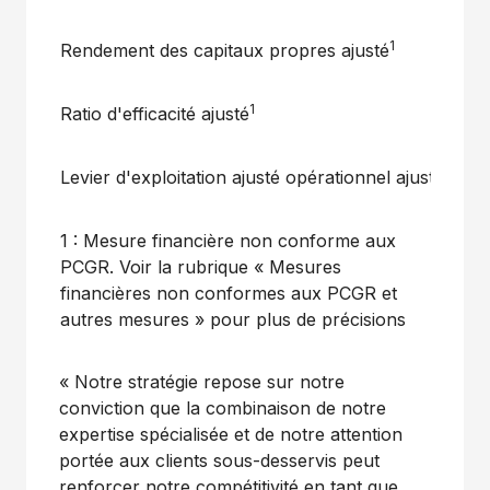
1
Rendement des capitaux propres ajusté
Plus
1
Ratio d'efficacité
ajusté
≤
60
1
Levier d'exploitation ajusté
opérationnel
ajusté
Posit
1 : Mesure financière non conforme aux
PCGR. Voir la rubrique « Mesures
financières non conformes aux PCGR et
autres mesures » pour plus de précisions
« Notre stratégie repose sur notre
conviction que la combinaison de notre
expertise spécialisée et de notre attention
portée aux clients sous-desservis peut
renforcer notre compétitivité en tant que