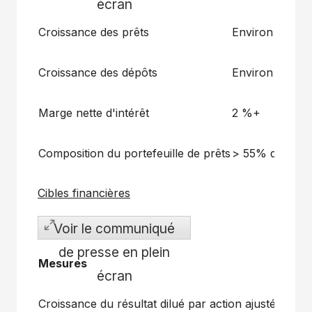
écran
Croissance des prêts
Environ 5 %
Croissance des dépôts
Environ 5 %
Marge nette
d'intérêt
2 %+
Composition
du portefeuille de prêts
>
55%
de
prêt
Cibles financières
Voir le communiqué
de presse en plein
M
esures
Cibl
écran
1
Croissance du
résultat
dilué par action
ajusté
Plus