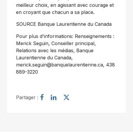
meilleur choix, en agissant avec courage et
en croyant que chacun a sa place
.
SOURCE Banque Laurentienne du
Canada
Pour plus d'informations: Renseignements :
Merick Seguin, Conseiller principal,
Relations avec les médias, Banque
Laurentienne du Canada,
merick.seguin@banquelaurentienne.ca
, 438
889-3220
P
P
P
Partager :
a
a
a
r
r
r
t
t
t
a
a
a
g
g
g