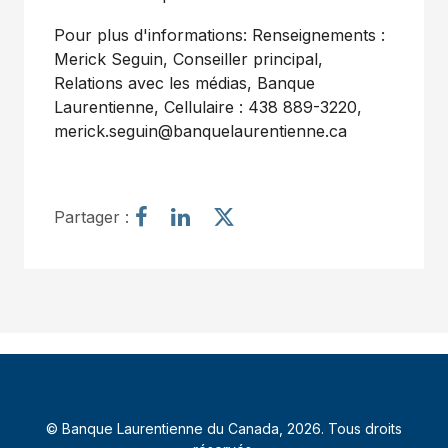
Pour plus d'informations: Renseignements :
Merick Seguin, Conseiller principal,
Relations avec les médias, Banque
Laurentienne, Cellulaire : 438 889-3220,
merick.seguin@banquelaurentienne.ca
P
P
P
Partager :
a
a
a
r
r
r
t
t
t
a
a
a
g
g
g
e
e
e
r
r
r
l
l
l
’
’
’
© Banque Laurentienne du Canada, 2026. Tous droits
a
a
a