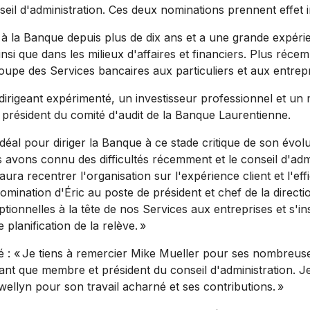
seil d'administration. Ces deux nominations prennent effet
e à la Banque depuis plus de dix ans et a une grande expéri
si que dans les milieux d'affaires et financiers. Plus récem
oupe des Services bancaires aux particuliers et aux entrepr
irigeant expérimenté, un investisseur professionnel et un 
t président du comité d'audit de la Banque Laurentienne.
f idéal pour diriger la Banque à ce stade critique de son évolu
avons connu des difficultés récemment et le conseil d'admi
ura recentrer l'organisation sur l'expérience client et l'effi
omination d'Éric au poste de président et chef de la direction
ionnelles à la tête de nos Services aux entreprises et s'in
planification de la relève. »
 : « Je tiens à remercier
Mike Mueller
pour ses nombreuse
ant que membre et président du conseil d'administration. J
wellyn
pour son travail acharné et ses contributions. »