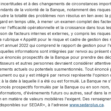
s incertitudes et à des changements de circonstances impor
dants de la volonté de la Banque, notamment des risques li
udre la totalité des problèmes non résolus en lien avec la 
égard en temps utile, à mener un examen complet des facteu
rer l'efficacité opérationnelle et la croissance dans tous les
ison de facteurs internes et externes, y compris les risques
la rubrique « Appétit pour le risque et cadre de gestion des 
rt annuel 2022 qui comprend le rapport de gestion pour l'e
squelles informations sont intégrées par renvoi au présent
 aux énoncés prospectifs de la Banque pour prendre des déci
stisseurs et autres personnes devraient considérer attentive
nements actuels ou potentiels susmentionnés. Tout énoncé 
ment ou qui y est intégré par renvoi représente l'opinion d
 la date à laquelle il a été ou est formulé. La Banque ne 
noncés prospectifs formulés par la Banque ou en son nom, q
informations, d'événements futurs ou autres, sauf dans la m
n en matière de valeurs mobilières l'exigent. Des renseigne
 disponibles sur SEDAR+, à l'adresse
www.sedarplus.ca
.