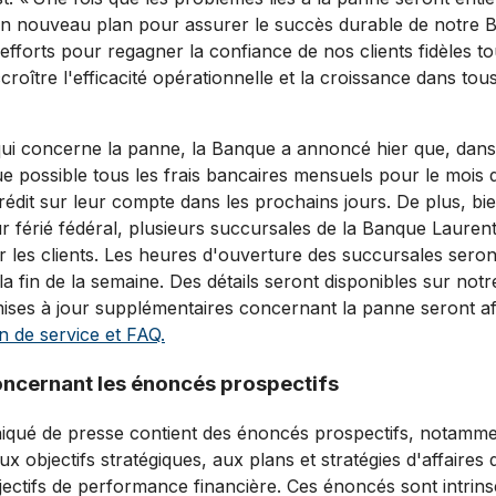
n nouveau plan pour assurer le succès durable de notre 
fforts pour regagner la confiance de nos clients fidèles t
roître l'efficacité opérationnelle et la croissance dans to
 qui concerne la panne, la Banque a annoncé hier que, dan
ue possible tous les frais bancaires mensuels pour le mois
rédit sur leur compte dans les prochains jours. De plus, bien
ur férié fédéral, plusieurs succursales de la Banque Lauren
r les clients. Les heures d'ouverture des succursales sero
a fin de la semaine. Des détails seront disponibles sur notr
mises à jour supplémentaires concernant la panne seront af
n de service et FAQ.
oncernant les énoncés prospectifs
qué de presse contient des énoncés prospectifs, notamm
 aux objectifs stratégiques, aux plans et stratégies d'affaires
bjectifs de performance financière. Ces énoncés sont intrin