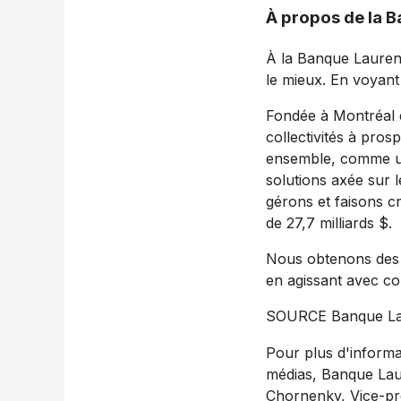
À propos de la 
À la Banque Lauren
le mieux. En voyant
Fondée à Montréal e
collectivités à pro
ensemble, comme une
solutions axée sur l
gérons et faisons cr
de 27,7 milliards $.
Nous obtenons des r
en agissant avec co
SOURCE Banque La
Pour plus d'informa
médias, Banque La
Chornenky, Vice-pré