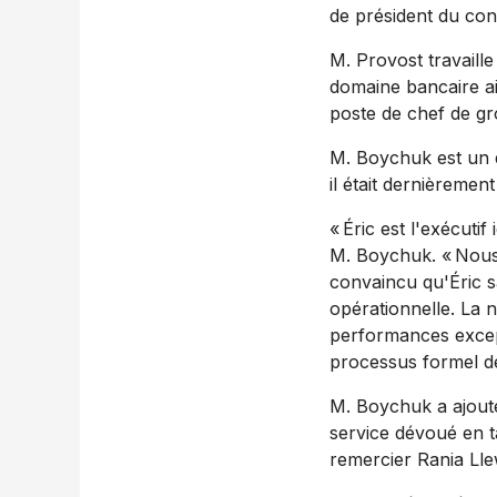
de président du con
M. Provost travaill
domaine bancaire ain
poste de chef de gr
M. Boychuk est un d
il était dernièremen
« Éric est l'exécuti
M. Boychuk. « Nous 
convaincu qu'Éric sa
opérationnelle. La n
performances except
processus formel de 
M. Boychuk a ajouté
service dévoué en t
remercier
Rania Lle