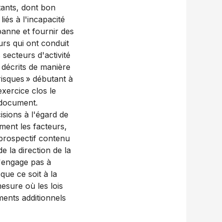
tants, dont bon
és à l'incapacité
panne et fournir des
rs qui ont conduit
 secteurs d'activité
 décrits de manière
risques » débutant à
xercice clos le
 document.
sions à l'égard de
ment les facteurs,
prospectif contenu
e la direction de la
s'engage pas à
ue ce soit à la
esure où les lois
ments additionnels