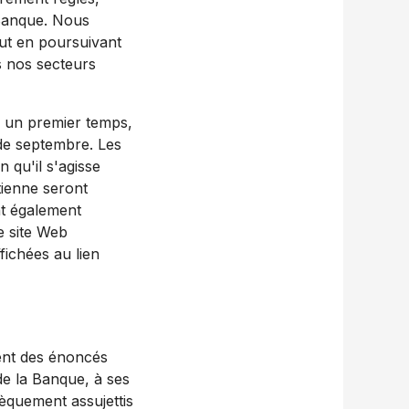
Banque. Nous
out en poursuivant
us nos secteurs
s un premier temps,
 de septembre. Les
 qu'il s'agisse
tienne seront
nt également
e site Web
fichées au lien
ent des énoncés
 de la Banque, à ses
sèquement assujettis