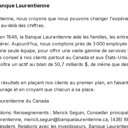
Banque Laurentienne
tienne, nous croyons que nous pouvons changer l'expéri
 au-delà des chiffres.
n 1846, la Banque Laurentienne aide les familles, les entre
spérer. Aujourd'hui, nous comptons près de 3 000 employés q
 seule équipe, pour offrir une vaste gamme de services f
e conseil à nos clients partout au
Canada
et aux États-Unis
oître un actif au bilan de 50,7 milliards $, de même que des
ésultats en plaçant nos clients au premier plan, en faisant 
urage et en croyant que chacun a sa place.
urentienne du
Canada
tions: Renseignements : Merick Seguin, Conseiller principal
urentienne,
merick.seguin@banquelaurentienne.ca
, (438) 
sident, Relations avec les investisseurs, Banque Laurentie