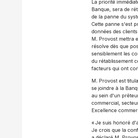
La priorité immédiat
Banque, sera de réta
de la panne du syst
Cette panne s'est p
données des clients 
M. Provost mettra e
résolve dès que pos
sensiblement les co
du rétablissement c
facteurs qui ont con
M. Provost est titu
se joindre à la Ban
au sein d'un prêteu
commercial, secteu
Excellence commerc
« Je suis honoré d'
Je crois que la conf
a déclaré M. Provos