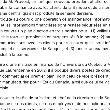
e de M. Provost, en tant que nouveau président et chef de l
blir la confiance avec les clients de la Banque et de trait
ème central qui s'est produite la semaine dernière.
roduite au cours d'une opération de maintenance informatiq
et les informations financières sont restées sécurisées en 
n œuvre un plan d'action en trois parties pour : (1) veiller
sible tous les problèmes en suspens liés à la panne ; (2) a
mmunications avec les clients pour s'assurer qu'ils sont i
omplet des services de la Banque ; et (3) lancer un exame
duit à la panne.
laire d'une maîtrise en finance de l'Université du Québec à 
que Laurentienne en 2012, il a occupé divers postes de dire
r commercial de premier plan, dont celui de vice-président 
r manufacturier pour l'Est du
Canada
, ainsi que celui de vi
iale.
assumer le rôle de président et chef de la direction de la B
iance de nos clients, de nos employés et de nos actionnaire
t. « Une fois que les problèmes liés à la panne seront enti