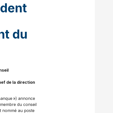
ident
nt du
nseil
hef de la direction
Banque ») annonce
t membre du conseil
est nommé au poste