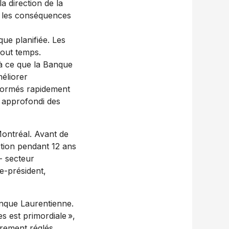
a direction de la
er les conséquences
ue planifiée. Les
tout temps.
 à ce que la Banque
méliorer
nformés rapidement
n approfondi des
Montréal. Avant de
ction pendant 12 ans
- secteur
ce-président,
anque Laurentienne.
s est primordiale »,
èrement réglés,