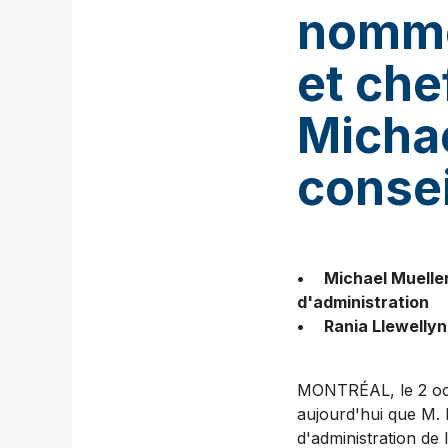
nomme
et che
Micha
consei
• Michael Mueller 
d'administration
• Rania Llewellyn 
MONTRÉAL
,
le
2 o
aujourd'hui que M. 
d'administration d