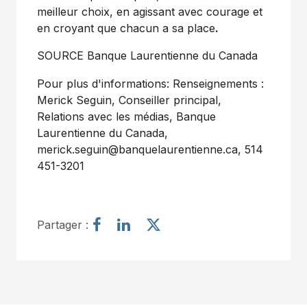
meilleur choix, en agissant avec courage et
en croyant que chacun a sa place
.
SOURCE Banque Laurentienne du
Canada
Pour plus d'informations: Renseignements :
Merick Seguin, Conseiller principal,
Relations avec les médias, Banque
Laurentienne du Canada,
merick.seguin@banquelaurentienne.ca
, 514
451-3201
P
P
P
Partager :
a
a
a
r
r
r
t
t
t
a
a
a
g
g
g