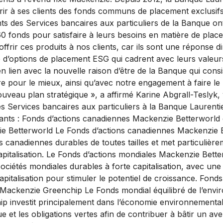
ir à ses clients des fonds communs de placement exclusifs
ents des Services bancaires aux particuliers de la Banque o
 fonds pour satisfaire à leurs besoins en matière de plac
rir ces produits à nos clients, car ils sont une réponse di
d’options de placement ESG qui cadrent avec leurs valeur
n lien avec la nouvelle raison d’être de la Banque qui cons
re pour le mieux, ainsi qu’avec notre engagement à faire le
ouveau plan stratégique », a affirmé Karine Abgrall-Teslyk,
es Services bancaires aux particuliers à la Banque Laurent
ivants : Fonds d’actions canadiennes Mackenzie Betterworld 
e Betterworld Le Fonds d’actions canadiennes Mackenzie Be
 canadiennes durables de toutes tailles et met particulière
apitalisation. Le Fonds d’actions mondiales Mackenzie Bette
ociétés mondiales durables à forte capitalisation, avec u
pitalisation pour stimuler le potentiel de croissance. Fonds
 Mackenzie Greenchip Le Fonds mondial équilibré de l’env
 investit principalement dans l’économie environnementale
ue et les obligations vertes afin de contribuer à bâtir un ave