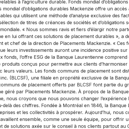
elables à l’agriculture durable. Fonds mondial d’obligations
 mondial d’obligations durables Mackenzie offre un accès 
ables qui utilisent une méthode d’analyse exclusive des fac
élection de titres de créances de sociétés et d’obligations 
 mondiale. « Nous sommes ravis et fiers d’élargir notre part
 en lui offrant ces solutions de placement durables », a d
t et chef de la direction de Placements Mackenzie. « Ces 
 que leurs investissements auront une incidence positive sur
x fonds, l’offre ESG de la Banque Laurentienne comprend
produits conçus pour permettre aux clients d’harmoniser 
c leurs valeurs. Les fonds communs de placement sont dis
 inc. (BLCSF), une filiale en propriété exclusive de la Ban
communs de placement offerts par BLCSF font partie du gr
e géré par Placements Mackenzie. À propos de la Banque 
e, nous croyons que nous pouvons changer l’expérience b
-delà des chiffres. Fondée à Montréal en 1846, la Banque 
treprises et les collectivités à prospérer. Aujourd’hui, nous
ravaillent ensemble, comme une seule équipe, pour offrir
et de solutions axée sur le conseil à nos clients partout au