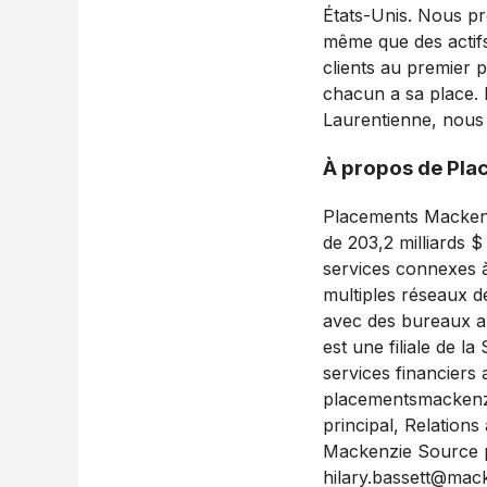
États-Unis. Nous pro
même que des actifs
clients au premier p
chacun a sa place. P
Laurentienne, nous 
À propos de Pla
Placements Mackenzi
de 203,2 milliards 
services connexes à p
multiples réseaux d
avec des bureaux au
est une filiale de l
services financiers
placementsmackenzi
principal, Relation
Mackenzie Source p
hilary.bassett@mac