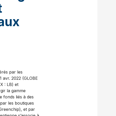
t
eaux
rés par les
1 avr. 2022 (GLOBE
 : LB) et
rgir la gamme
 fonds liés à des
par les boutiques
reenchip), et par
entienne s’associe à