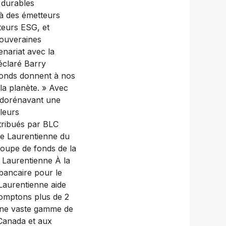
 durables
à des émetteurs
teurs ESG, et
souveraines
enariat avec la
éclaré Barry
fonds donnent à nos
 la planète. » Avec
 dorénavant une
leurs
tribués par BLC
que Laurentienne du
oupe de fonds de la
Laurentienne À la
ancaire pour le
Laurentienne aide
 comptons plus de 2
 une vaste gamme de
 Canada et aux