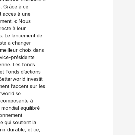
. Grâce à ce
nt accès à une
ement. « Nous
recte à leur
s. Le lancement de
iste à changer
 meilleur choix dans
 vice-présidente
ienne. Les fonds
et Fonds d’actions
tterworld investit
ment l’accent sur les
rworld se
ne composante à
 mondial équilibré
ironnement
 qui soutient la
nir durable, et ce,