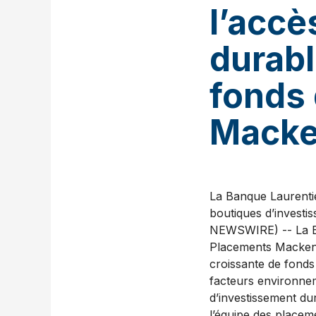
l’accè
durabl
fonds
Macke
La Banque Laurenti
boutiques d’inves
NEWSWIRE) -- La Ba
Placements Mackenzi
croissante de fonds
facteurs environnem
d’investissement d
l’équipe des placem