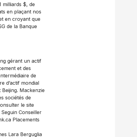
 milliards $, de
ats en plaçant nos
 et en croyant que
 ESG de la Banque
ng gérant un actif
acement et des
’intermédiaire de
e d’actif mondial
 Beijing. Mackenzie
es sociétés de
nsulter le site
Seguin Conseiller
ank.ca Placements
es Lara Berguglia