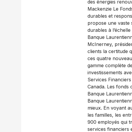
des énergies renouv
Mackenzie Le Fonds
durables et respons
propose une vaste s
durables à l’échelle
Banque Laurentienne
McInerney, présiden
clients la certitude
ces quatre nouveau
gamme complète de 
investissements ave
Services Financiers
Canada. Les fonds 
Banque Laurentienn
Banque Laurentienn
mieux. En voyant au
les familles, les en
900 employés qui t
services financiers 