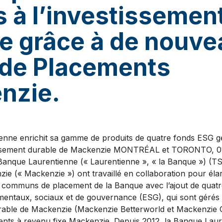
s à l’investissemen
e grâce à de nouv
 de Placements
nzie.
enne enrichit sa gamme de produits de quatre fonds ESG gé
tissement durable de Mackenzie MONTRÉAL et TORONTO, 0
nque Laurentienne (« Laurentienne », « la Banque ») (TSX
e (« Mackenzie ») ont travaillé en collaboration pour éla
 communs de placement de la Banque avec l’ajout de quatre
entaux, sociaux et de gouvernance (ESG), qui sont gérés 
urable de Mackenzie (Mackenzie Betterworld et Mackenzie G
ents à revenu fixe Mackenzie. Depuis 2012, la Banque Laur