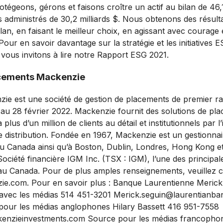
tégeons, gérons et faisons croître un actif au bilan de 46,1
 administrés de 30,2 milliards $. Nous obtenons des résult
lan, en faisant le meilleur choix, en agissant avec courage
our en savoir davantage sur la stratégie et les initiatives
vous invitons à lire notre Rapport ESG 2021.
cements Mackenzie
e est une société de gestion de placements de premier ra
$ au 28 février 2022. Mackenzie fournit des solutions de pl
lus d’un million de clients au détail et institutionnels par l
e distribution. Fondée en 1967, Mackenzie est un gestionnair
 Canada ainsi qu’à Boston, Dublin, Londres, Hong Kong et
a Société financière IGM Inc. (TSX : IGM), l’une des principal
 au Canada. Pour de plus amples renseignements, veuillez co
e.com. Pour en savoir plus : Banque Laurentienne Merick 
s avec les médias 514 451-3201 Merick.seguin@laurentianb
our les médias anglophones Hilary Bassett 416 951-7558
kenzieinvestments.com Source pour les médias francophon