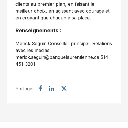
clients au premier plan, en faisant le
meilleur choix, en agissant avec courage et
en croyant que chacun a sa place.
Renseignements :
Merick Seguin Conseiller principal, Relations
avec les médias
merick.seguin@banquelaurentienne.ca 514
451-3201
P
P
P
Partager :
a
a
a
r
r
r
t
t
t
a
a
a
g
g
g
e
e
e