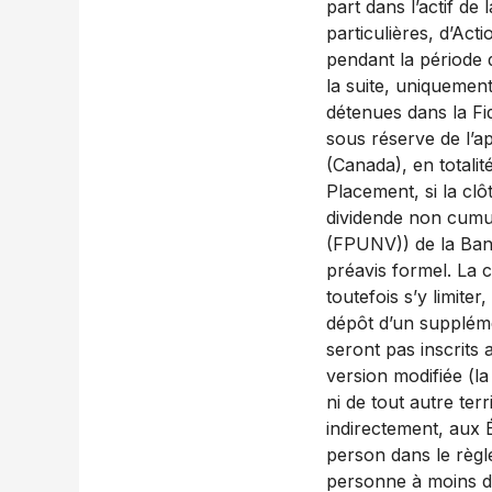
part dans l’actif de
particulières, d’Act
pendant la période 
la suite, uniquemen
détenues dans la Fi
sous réserve de l’ap
(Canada), en totalit
Placement, si la clô
dividende non cumul
(FPUNV)) de la Banq
préavis formel. La 
toutefois s’y limite
dépôt d’un suppléme
seront pas inscrits 
version modifiée (la
ni de tout autre ter
indirectement, aux É
person dans le règl
personne à moins d’a