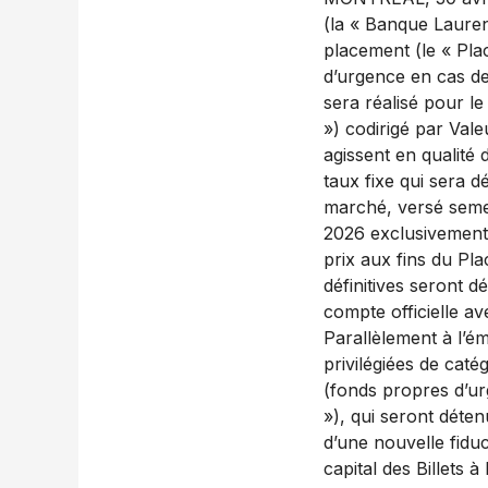
(la « Banque Lauren
placement (le « Plac
d’urgence en cas de
sera réalisé pour l
») codirigé par Val
agissent en qualité d
taux fixe qui sera 
marché, versé semest
2026 exclusivement. P
prix aux fins du Pla
définitives seront 
compte officielle av
Parallèlement à l’é
privilégiées de caté
(fonds propres d’ur
»), qui seront déte
d’une nouvelle fiduc
capital des Billets 