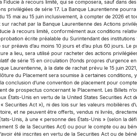
 la Fiducie à recours limité, qui se composera, sauf dans de
ions privilégiées de série 17. La Banque Laurentienne pourra 
du 15 mai au 15 juin inclusivement, à compter de 2026 et to
t sur rachat par la Banque Laurentienne des Actions privilég
ducie à recours limité, conformément aux conditions relativ
probation écrite préalable du Surintendant des institutions 
é sur préavis d’au moins 10 jours et d’au plus 60 jours. Le p
ture a lieu, sera utilisé pour racheter des actions privilégié
atif de série 15 en circulation (fonds propres d’urgence en 
ue Laurentienne, à la date de rachat prévu le 15 juin 2021
clôture du Placement sera soumise à certaines conditions, 
r, la conclusion d’une convention de placement pour compte o
nt de prospectus concernant le Placement. Les Billets n’on
aux États-Unis en vertu de la United States Securities Act 
 « Securities Act »), ni des lois sur les valeurs mobilières d
ritoire, et ne peuvent être offerts, vendus ni livrés, directe
tats-Unis, à une « personne des États-Unis » (selon la défi
ement S de la Securities Act) ou pour le compte ou au béné
voir été inscrites en vertu de la Securities Act ou de bénéf