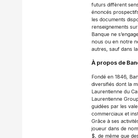
futurs diffèrent sen
énoncés prospectif
les documents disp
renseignements sur 
Banque ne s’engage 
nous ou en notre no
autres, sauf dans la
À propos de Ban
Fondé en 1846, Banq
diversifiés dont la 
Laurentienne du Can
Laurentienne Group
guidées par les valeu
commerciaux et insti
Grâce à ses activit
joueur dans de nomb
$, de même que des a