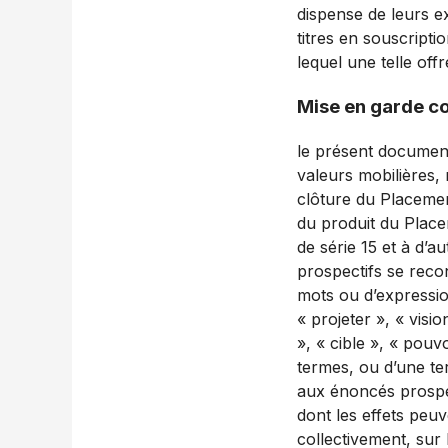
dispense de leurs e
titres en souscriptio
lequel une telle offre
Mise en garde c
le présent document
valeurs mobilières,
clôture du Placement 
du produit du Place
de série 15 et à d’a
prospectifs se reco
mots ou d’expression
« projeter », « visio
», « cible », « pouv
termes, ou d’une te
aux énoncés prospec
dont les effets peuve
collectivement, sur 