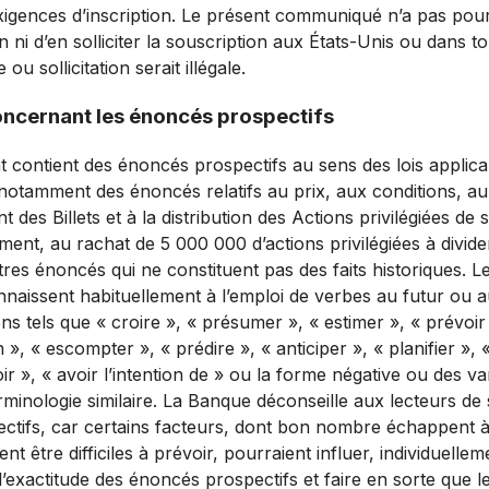
xigences d’inscription. Le présent communiqué n’a pas pour o
n ni d’en solliciter la souscription aux États-Unis ou dans to
 ou sollicitation serait illégale.
oncernant les énoncés prospectifs
 contient des énoncés prospectifs au sens des lois applica
 notamment des énoncés relatifs au prix, aux conditions, a
des Billets et à la distribution des Actions privilégiées de sér
ment, au rachat de 5 000 000 d’actions privilégiées à divid
utres énoncés qui ne constituent pas des faits historiques. 
nnaissent habituellement à l’emploi de verbes au futur ou a
s tels que « croire », « présumer », « estimer », « prévoir
n », « escompter », « prédire », « anticiper », « planifier », «
oir », « avoir l’intention de » ou la forme négative ou des va
rminologie similaire. La Banque déconseille aux lecteurs de 
tifs, car certains facteurs, dont bon nombre échappent à
nt être difficiles à prévoir, pourraient influer, individuelle
l’exactitude des énoncés prospectifs et faire en sorte que le