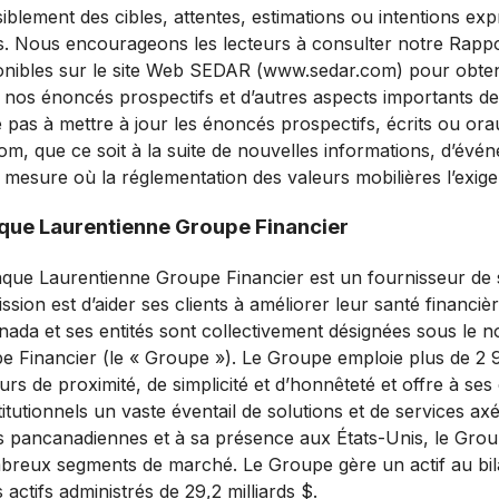
siblement des cibles, attentes, estimations ou intentions ex
s. Nous encourageons les lecteurs à consulter notre Rapp
onibles sur le site Web SEDAR (www.sedar.com) pour obten
nos énoncés prospectifs et d’autres aspects importants de 
pas à mettre à jour les énoncés prospectifs, écrits ou ora
m, que ce soit à la suite de nouvelles informations, d’évé
 mesure où la réglementation des valeurs mobilières l’exige
que Laurentienne Groupe Financier
ue Laurentienne Groupe Financier est un fournisseur de s
mission est d’aider ses clients à améliorer leur santé financi
ada et ses entités sont collectivement désignées sous le
e Financier (le « Groupe »). Le Groupe emploie plus de 2
rs de proximité, de simplicité et d’honnêteté et offre à ses c
tutionnels un vaste éventail de solutions et de services axé
és pancanadiennes et à sa présence aux États-Unis, le Gro
reux segments de marché. Le Groupe gère un actif au bila
ctifs administrés de 29,2 milliards $.