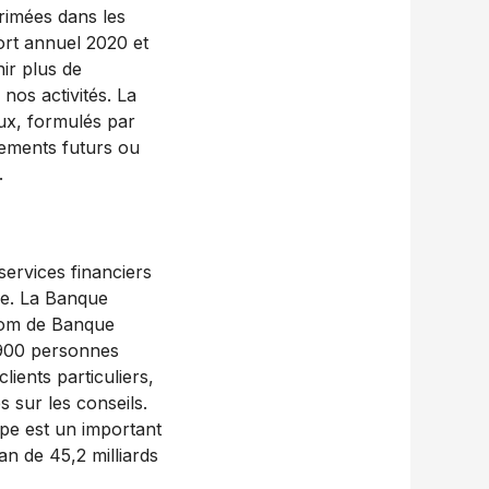
primées dans les
ort annuel 2020 et
ir plus de
nos activités. La
ux, formulés par
nements futurs ou
.
ervices financiers
ère. La Banque
 nom de Banque
 900 personnes
lients particuliers,
s sur les conseils.
upe est un important
n de 45,2 milliards