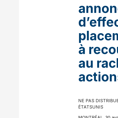
annonc
d’effe
placem
à reco
au rac
action
NE PAS DISTRIBU
ÉTATSUNIS
MONTRÉAL, 30 avr.