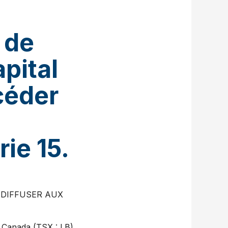
 de
pital
céder
rie 15.
 DIFFUSER AUX
Canada (TSX : LB)