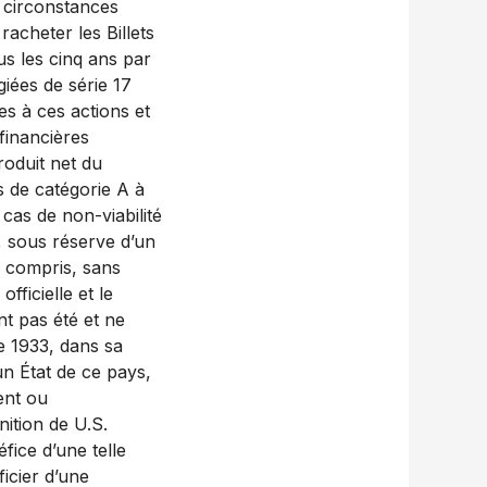
s circonstances
racheter les Billets
us les cinq ans par
iées de série 17
es à ces actions et
financières
roduit net du
es de catégorie A à
cas de non-viabilité
, sous réserve d’un
y compris, sans
fficielle et le
t pas été et ne
de 1933, dans sa
’un État de ce pays,
ment ou
nition de U.S.
fice d’une telle
icier d’une