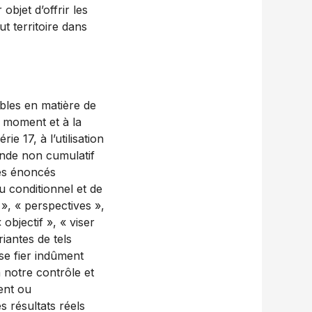
bjet d’offrir les
ut territoire dans
bles en matière de
u moment et à la
ie 17, à l’utilisation
ende non cumulatif
Les énoncés
u conditionnel et de
 », « perspectives »,
 objectif », « viser
riantes de tels
se fier indûment
 notre contrôle et
ment ou
s résultats réels