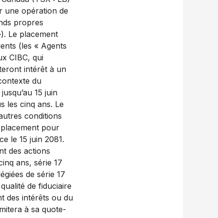
er une opération de
fonds propres
»). Le placement
ents (les « Agents
ux CIBC, qui
rteront intérêt à un
 contexte du
 jusqu’au 15 juin
us les cinq ans. Le
autres conditions
e placement pour
e le 15 juin 2081.
nt des actions
cinq ans, série 17
égiées de série 17
ualité de fiduciaire
nt des intérêts ou du
imitera à sa quote-