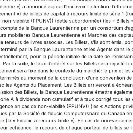
tienne ») a annoncé aujourd’hui avoir l’intention d’effectu
ement ») de billets de capital à recours limité de série 1 (
 non-viabilité (FPUNV)) (dette subordonnée) (les « Billets 
e compte de la Banque Laurentienne par un consortium d’ag
eurs mobilières Banque Laurentienne et Marchés des capita
e teneurs de livres associés. Les Billets, s’ils sont émis, po
déterminé par la Banque Laurentienne et les Agents dans le
riellement, pour la période initiale de la date de l’émission
ar la suite, le taux d’intérêt sur les Billets sera rajusté to
cement sera fixé dans le contexte du marché; le prix et les 
déterminés au moment de la conclusion d’une convention d
ec les Agents du Placement. Les Billets arriveront à échéanc
mission des Billets, la Banque Laurentienne émettra égaleme
gorie A à dividende non cumulatif et à taux corrigé tous les 
gence en cas de non-viabilité (FPUNV)) (les « Actions privil
nues par la Société de fiducie Computershare du Canada en q
ie (la « Fiducie à recours limité »). En cas de non-verseme
à leur échéance, le recours de chaque porteur de billets se l