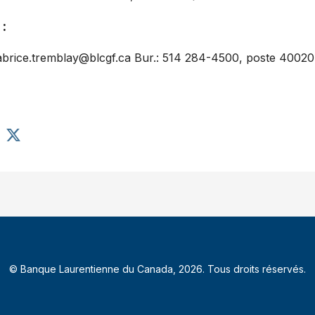
:
abrice.tremblay@blcgf.ca Bur.: 514 284-4500, poste 40020 
P
a
r
t
a
g
e
r
l
© Banque Laurentienne du Canada, 2026. Tous droits réservés.
’
a
r