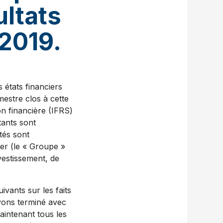
ultats
 2019.
 états financiers
mestre clos à cette
n financière (IFRS)
tants sont
tés sont
er (le « Groupe »
vestissement, de
 2 797 4 397 3 543 3 470 Résultat net ajusté 44 653$ 54 344$ 63 217$ Incidence sur le résultat dilué par action Résultat dilué par action comme présenté 0,88$ 1,13$ 1,41$ Éléments d’ajustement Charges de restructuration 0,03 0,02 0,02 Éléments liés aux regroupements d’entreprises 0,07 0,07 0,07 0,10 0,08 0,09 Résultat dilué par action ajusté (5) 0,98$ 1,22$ 1,49$ (1) Les charges de restructuration découlent de l’optimisation de nos activités des Services aux particuliers ainsi que de la réorganisation des activités de courtage de détail effectuée au premier trimestre 2019, et ont trait principalement aux salaires, aux provisions liées à la résiliation de contrats de location, aux frais de communication et aux honoraires professionnels. Les charges de restructuration sont incluses au poste Frais autres que d’intérêt. (2) L’amortissement de la prime nette sur les instruments financiers acquis découle d’un profit non récurrent lié à l’acquisition d’une entreprise en 2012 et est inclus au poste Amortissement de la prime nette sur les instruments financiers acquis. (3) L’amortissement des immobilisations incorporelles liées aux acquisitions découle d’acquisitions d’entreprises effectuées en 2016 et en 2017 et est inclus au poste Frais autres que d’intérêt. (4) Les autres frais liés aux regroupements d’entreprises découlent de l’intégration d’une entreprise acquise en 2016 et sont inclus au poste Frais autres que d’intérêt. (5) L’incidence par action des éléments d’ajustement diffère en raison de l’arrondissement pour les trimestres clos le 31 octobre 2018 et le 31 janvier 2018. Plan stratégique Tel qu’il a été mentionné précédemment, nous continuons d’investir dans nos gens, nos processus et nos technologies. Nous demeurons engagés à mettre en œuvre notre plan stratégique et à réaliser notre objectif ultime : améliorer la performance de la Banque et atteindre un niveau de rentabilité semblable à celu