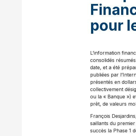
Financ
pour l
L’information finan
consolidés résumés i
date, et a été prép
publiées par l’Inte
présentés en dollar
collectivement dés
ou la « Banque ») e
prêt, de valeurs mob
François Desjardins, président et chef de la direction, a fait les commentaires suivants sur les faits saillants du premier trimestre 2019 : « Je suis heureux d’annoncer que nous avons terminé avec succès la Phase 1 de la mise en œuvre de notre système bancaire central et maintenant tous les produits de B2B Banque et la plupart des produits des Services aux entreprises sont désormais sur notre nouveau système. Nous bâtissons maintenant sur des bases solides. » M. Desjardins a ajouté : « Notre performance de ce trimestre a été affectée par les revenus en baisse des marchés des capitaux, néanmoins la direction demeure engagée à rencontrer ses objectifs à moyen terme, et ultimement, à créer de la valeur à long terme pour ses actionnaires. » M. Desjardins a conclu : « Banque Laurentienne Groupe Financier n’a jamais été dans une meilleure situation financière, en termes de solidité du capital et des liquidités; nous continuons à maintenir nos provisions pour pertes sur créances sous la moyenne de l’industrie, ce qui témoigne de la qualité de notre gestion des risques de souscription et de crédit; et même s’il reste du travail à accomplir, nous n'avons jamais été aussi solides en termes de processus et de technologie. » Faits saillants du premier trimestre 2019 Résultat net ajusté (1) de 44,7 millions $ et résultat net comme présenté de 40,3 millions $ Rendement des capitaux propres attribuables aux actionnaires ordinaires ajusté (1) de 7,3 % et rendement des capitaux propres attribuables aux actionnaires ordinaires comme présenté de 6,5 % Ratio d’efficacité ajusté (1) de 74,0 % et ratio d’efficacité comme présenté de 76,2 % Situation de fonds propres solides Gestion prudente des liquidités se traduisant par une réduction annuelle du revenu net d’intérêt estimée à 7,0 millions $ Amélioration soutenue de la marge nette d’intérêt, qui s’est établie à 1,80 % Solide qualité du crédit, les provisions pour pertes sur créances s'étant établies à 0,12 % Phase 1 de la mise en œuvre de notre système bancaire central