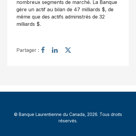
nombreux segments de marché. La Banque
gère un actif au bilan de 47 milliards $, de
même que des actifs administrés de 32
milliards $.
P
P
P
Partager :
a
a
a
r
r
r
t
t
t
a
a
a
g
g
g
e
e
e
r
r
r
l
l
l
’
’
’
© Banque Laurentienne du Canada, 2026. Tous droits
a
a
a
réservés.
r
r
r
t
t
t