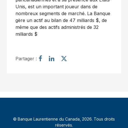
Unis, est un important joueur dans de
nombreux segments de marché. La Banque
gère un actif au bilan de 47 milliards $, de
même que des actifs administrés de 32
milliards $
P
P
P
Partager :
a
a
a
r
r
r
t
t
t
a
a
a
g
g
g
e
e
e
r
r
r
l
l
l
’
’
’
© Banque Laurentienne du Canada, 2026. Tous droits
a
a
a
réservés.
r
r
r