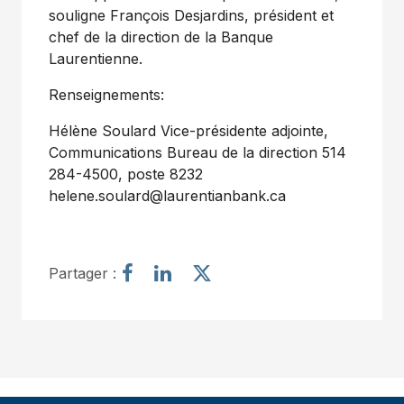
souligne François Desjardins, président et
chef de la direction de la Banque
Laurentienne.
Renseignements:
Hélène Soulard Vice-présidente adjointe,
Communications Bureau de la direction 514
284-4500, poste 8232
helene.soulard@laurentianbank.ca
P
P
P
Partager :
a
a
a
r
r
r
t
t
t
a
a
a
g
g
g
e
e
e