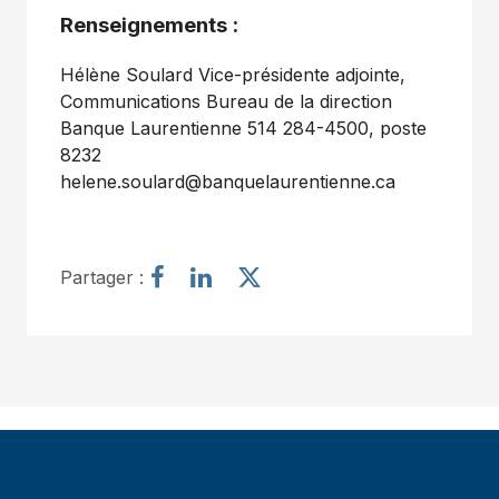
Renseignements :
Hélène Soulard Vice-présidente adjointe,
Communications Bureau de la direction
Banque Laurentienne 514 284-4500, poste
8232
helene.soulard@banquelaurentienne.ca
P
P
P
Partager :
a
a
a
r
r
r
t
t
t
a
a
a
g
g
g
e
e
e
r
r
r
l
l
l
’
’
’