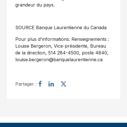
grandeur du pays.
SOURCE Banque Laurentienne du
Canada
Pour plus d'informations: Renseignements :
Louise Bergeron, Vice-présidente, Bureau
de la direction, 514 284-4500, poste 4840,
louise.bergeron@banquelaurentienne.ca
P
P
P
Partager :
a
a
a
r
r
r
t
t
t
a
a
a
g
g
g
e
e
e