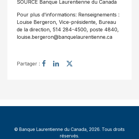
SOURCE Banque Laurentienne du
Canada
Pour plus d'informations: Renseignements :
Louise Bergeron, Vice-présidente, Bureau
de la direction, 514 284-4500, poste 4840,
louise.bergeron@banquelaurentienne.ca
P
P
P
Partager :
a
a
a
r
r
r
t
t
t
a
a
a
g
g
g
e
e
e
r
r
r
l
l
l
’
’
’
© Banque Laurentienne du Canada, 2026. Tous droits
a
a
a
réservés.
r
r
r