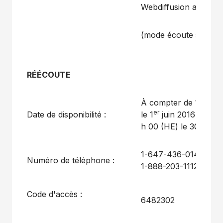
Webdiffusion audio
(mode écoute seulem
RÉÉCOUTE
À compter de 17 h 00
er
Date de disponibilité :
le 1
juin 2016 et jusq
h 00 (HE) le 30 juin 
1-647-436-0148 (Can
Numéro de téléphone :
1-888-203-1112 (USA
Code d'accès :
6482302