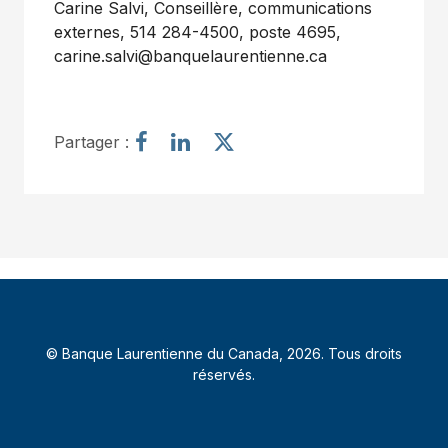
Carine Salvi, Conseillère, communications
externes, 514 284-4500, poste 4695,
carine.salvi@banquelaurentienne.ca
P
P
P
Partager :
a
a
a
r
r
r
t
t
t
a
a
a
g
g
g
e
e
e
r
r
r
l
l
l
’
’
’
© Banque Laurentienne du Canada, 2026. Tous droits
a
a
a
réservés.
r
r
r
t
t
t
i
i
i