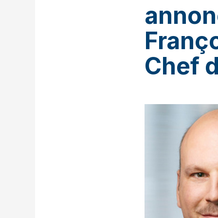
annonc
Franço
Chef d