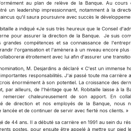
nformément au plan de relève de la Banque. Au cours d
tré un leadership impressionnant, notamment à la direc
ncus qu'il saura poursuivre avec succès le développement
itaille a indiqué «Je suis très heureux que le Conseil d'admi
terne pour assurer la direction de la Banque. Je suis co
s grandes compétences et sa connaissance de l'entrepr
grandir l'organisation et l'amènera à un niveau encore plus
ollaborerai étroitement avec lui afin d'assurer une transit
nomination, M. Desjardins a déclaré « C'est un immense 
 importantes responsabilités. J'ai passé toute ma carrière 
 crois énormément à son potentiel. La croissance des der
 par ailleurs, de l'héritage que M. Robitaille laisse à la 
e remercier chaleureusement de son apport. En coll
té de direction et nos employés de la Banque, nous 
 lancée et de continuer de servir avec fierté nos clients. »
gé de 44 ans. Il a débuté sa carrière en 1991 au sein du ré
érents postes, pour ensuite être appelé à mettre sur pied l