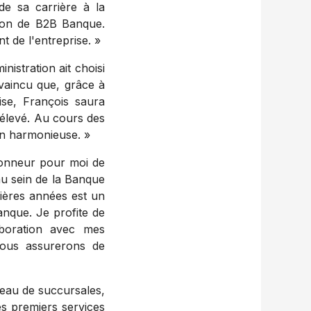
e sa carrière à la
tion de B2B Banque.
 de l'entreprise. »
nistration ait choisi
nvaincu que, grâce à
ise, François saura
 élevé. Au cours des
ion harmonieuse. »
honneur pour moi de
au sein de la Banque
nières années est un
Banque. Je profite de
aboration avec mes
nous assurerons de
seau de succursales,
es premiers services