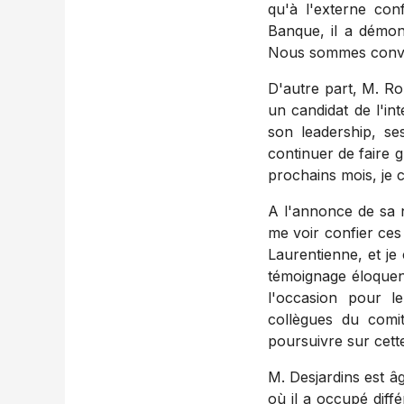
qu'à l'externe co
Banque, il a démon
Nous sommes convai
D'autre part, M. Rob
un candidat de l'in
son leadership, se
continuer de faire 
prochains mois, je c
A l'annonce de sa 
me voir confier ces
Laurentienne, et je
témoignage éloquent,
l'occasion pour l
collègues du comi
poursuivre sur cette
M. Desjardins est â
où il a occupé diff