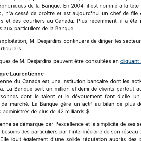
léphoniques de la Banque. En 2004, il est nommé à la têt
, n'a cessé de croître et est aujourd'hui un chef de fil
ers et des courtiers au
Canada
. Plus récemment, il a été
s aux particuliers de la Banque.
'exploitation, M. Desjardins continuera de diriger les sect
ticuliers.
iques de M. Desjardins peuvent être consultées en
cliquant 
nque Laurentienne
ienne du
Canada
est une institution bancaire dont les acti
a
. La Banque sert un million et demi de clients partout a
sonnes dont le talent et le dévouement font d'elle un 
 de marché. La Banque gère un actif au bilan de plus de
 administrés de plus de 42 milliards $.
ne se démarque par l'excellence et la simplicité de ses ser
esoins des particuliers par l'intermédiaire de son réseau 
. Elle jouit également d'une solide réputation auprès des