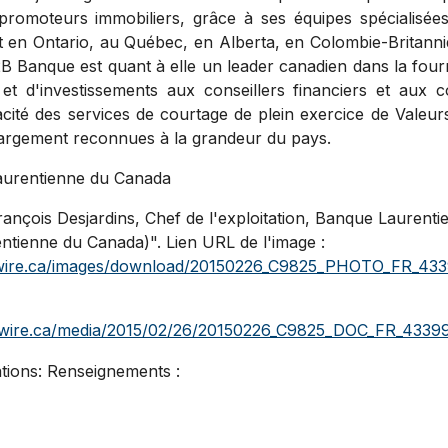
 promoteurs immobiliers, grâce à ses équipes spécialisées
t en
Ontario
, au Québec, en
Alberta
, en Colombie-Britann
B2B Banque est quant à elle un leader canadien dans la fourn
et d'investissements aux conseillers financiers et aux c
ficacité des services de courtage de plein exercice de Valeu
largement reconnues à la grandeur du pays.
urentienne du
Canada
François Desjardins, Chef de l'exploitation, Banque Laurent
ienne du Canada)". Lien URL de l'image :
swire.ca/images/download/20150226_C9825_PHOTO_FR_433
wswire.ca/media/2015/02/26/20150226_C9825_DOC_FR_43399
tions: Renseignements :