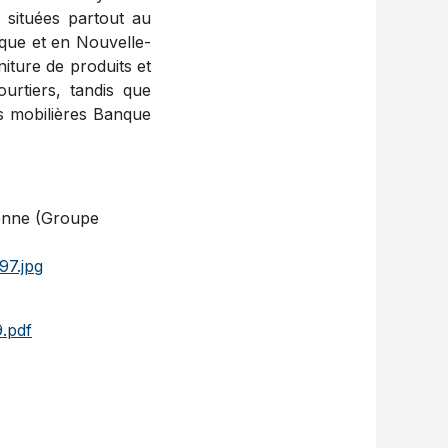
 situées partout au
ique et en Nouvelle-
iture de produits et
ourtiers, tandis que
rs mobilières Banque
ienne (Groupe
97.jpg
.pdf