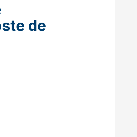
e
oste de